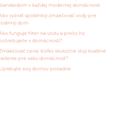
štandardom v každej modernej domácnosti
Ako vybrať spoľahlivý zmäkčovač vody pre
rodinný dom
Ako funguje filter na vodu a prečo ho
potrebujete v domácnosti?
Zmäkčovač cena: Koľko skutočne stojí kvalitné
riešenie pre vašu domácnosť?
Upratujte svoj domov poriadne