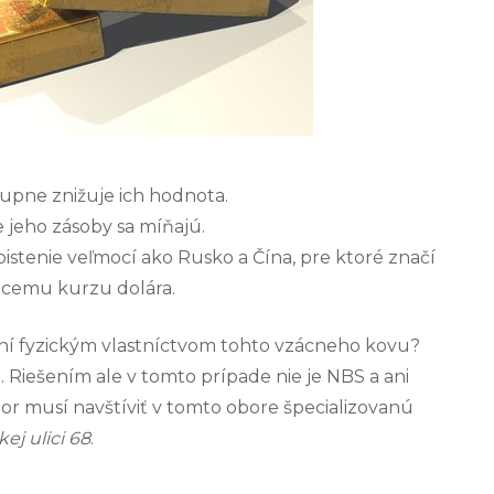
stupne znižuje ich hodnota.
 jeho zásoby sa míňajú.
istenie veľmocí ako Rusko a Čína, pre ktoré značí
júcemu kurzu dolára.
ení fyzickým vlastníctvom tohto vzácneho kovu?
ce. Riešením ale v tomto prípade nie je
NBS
a ani
tor musí navštíviť v tomto obore špecializovanú
ej ulici 68
.