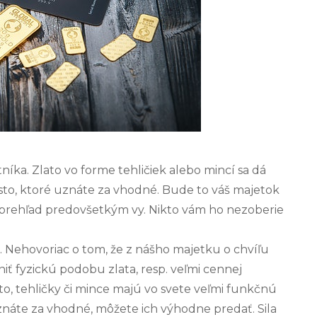
íka. Zlato vo forme tehličiek alebo mincí sa dá
esto, ktoré uznáte za vhodné. Bude to váš majetok
prehľad predovšetkým vy. Nikto vám ho nezoberie
 Nehovoriac o tom, že z nášho majetku o chvíľu
iť fyzickú podobu zlata, resp. veľmi cennej
 to, tehličky či mince majú vo svete veľmi funkčnú
uznáte za vhodné, môžete ich výhodne predať. Sila