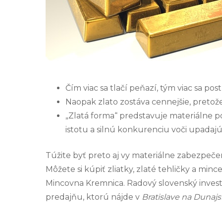
Čím viac sa tlačí peňazí, tým viac sa po
Naopak zlato zostáva cennejšie, pretože
„Zlatá forma“ predstavuje materiálne po
istotu a silnú konkurenciu voči upada
Túžite byť preto aj vy materiálne zabezpeč
Môžete si kúpiť zliatky, zlaté tehličky a min
Mincovna Kremnica
. Radový slovenský inves
predajňu, ktorú nájde v
Bratislave na Dunajsk