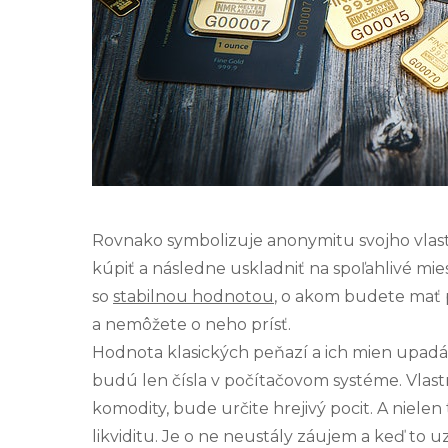
Rovnako symbolizuje anonymitu svojho vlastn
kúpiť a následne uskladniť na spoľahlivé mi
so
stabilnou hodnotou
, o akom budete mať 
a nemôžete o neho prísť.
Hodnota klasických peňazí a ich mien upadá.
budú len čísla v počítačovom systéme. Vlastn
komodity, bude určite hrejivý pocit. A nielen
likviditu. Je o ne neustály záujem a keď to 