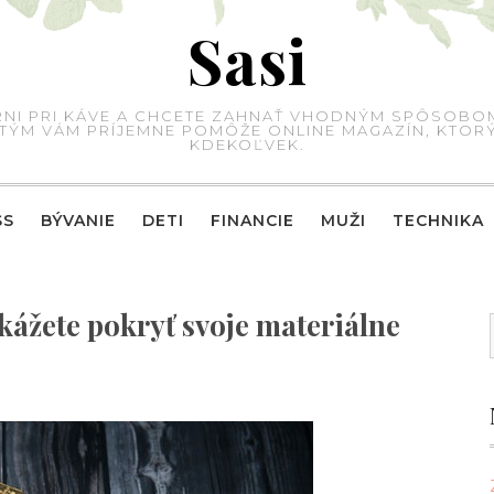
Sasi
IARNI PRI KÁVE A CHCETE ZAHNAŤ VHODNÝM SPÔSOBO
 S TÝM VÁM PRÍJEMNE POMÔŽE ONLINE MAGAZÍN, KTO
KDEKOĽVEK.
SS
BÝVANIE
DETI
FINANCIE
MUŽI
TECHNIKA
kážete pokryť svoje materiálne