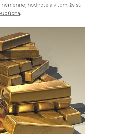
ich nemennej hodnote a v tom, že sú
 budúcna
.