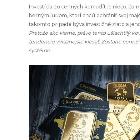
Investícia do cenných komodít je niečo, čo m
bežným ľuďom, ktorí chcú ochrániť svoj maj
takomto prípade býva
investičné zlato
a jeho
Pretože ako vieme, práve tento ušľachtilý k
tendenciu výraznejšie klesať. Zostane cenné
systéme.