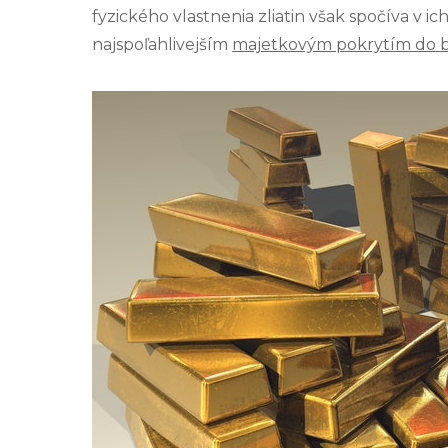
fyzického vlastnenia zliatin však spočíva v 
najspoľahlivejším
majetkovým pokrytím do