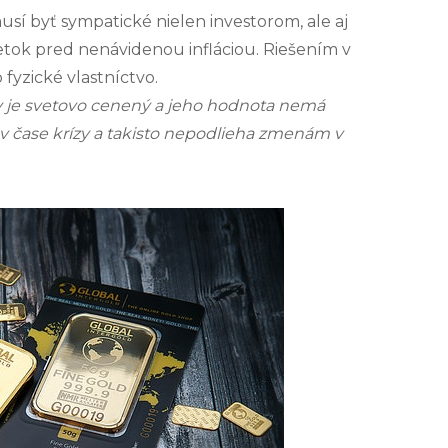
usí byť sympatické nielen investorom, ale aj
etok pred nenávidenou infláciou. Riešením v
 fyzické vlastníctvo.
ov je svetovo cenený a jeho hodnota nemá
 v čase krízy a takisto nepodlieha zmenám v