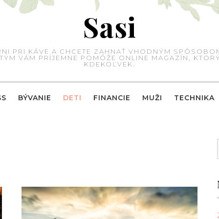
Sasi
IARNI PRI KÁVE A CHCETE ZAHNAŤ VHODNÝM SPÔSOBO
 S TÝM VÁM PRÍJEMNE POMÔŽE ONLINE MAGAZÍN, KTO
KDEKOĽVEK.
SS
BÝVANIE
DETI
FINANCIE
MUŽI
TECHNIKA