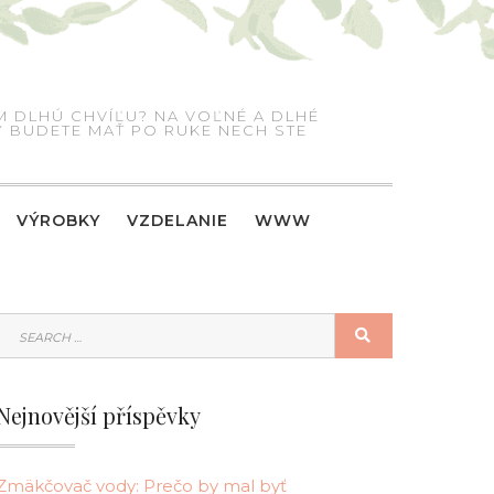
M DLHÚ CHVÍĽU? NA VOĽNÉ A DLHÉ
RÝ BUDETE MAŤ PO RUKE NECH STE
VÝROBKY
VZDELANIE
WWW
SEARCH
SEARCH
FOR:
Nejnovější příspěvky
Zmäkčovač vody: Prečo by mal byť