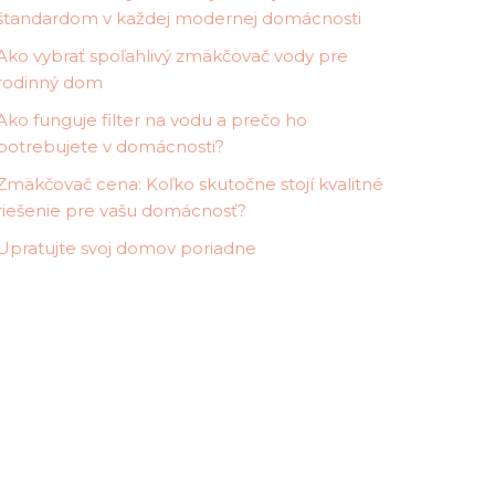
štandardom v každej modernej domácnosti
Ako vybrať spoľahlivý zmäkčovač vody pre
rodinný dom
Ako funguje filter na vodu a prečo ho
potrebujete v domácnosti?
Zmäkčovač cena: Koľko skutočne stojí kvalitné
riešenie pre vašu domácnosť?
Upratujte svoj domov poriadne