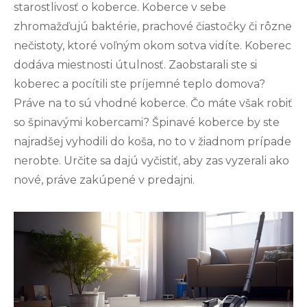
starostlivosť o koberce. Koberce v sebe
zhromažďujú baktérie, prachové čiastočky či rôzne
nečistoty, ktoré voľným okom sotva vidíte.
Koberec
dodáva miestnosti útulnosť. Zaobstarali ste si
koberec a pocítili ste príjemné teplo domova?
Práve na to sú vhodné koberce. Čo máte však robiť
so špinavými kobercami? Špinavé koberce by ste
najradšej vyhodili do koša, no to v žiadnom prípade
nerobte. Určite sa dajú vyčistiť, aby zas vyzerali ako
nové, práve zakúpené v predajni.