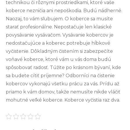
technikou či rôznymi prostriedkami, ktoré vaše
koberce nezničia ani nepoškodia. Budú nádherné.
Naozaj, to vám sľubujem. O koberce sa musíte
starať profesionálne. Nepostačuje len klasické
povysávanie vysávačom. Vysávanie kobercov je
nedostačujúce a koberec potrebuje hĺbkové
vyčistenie. Dôkladným čistením si zabezpečíte
voňavé koberce, ktoré vám u vás doma budú
spôsobovať radosť. Túžite po krásnom bývaní, kde
sa budete cítiť príjemne? Odborníci na čistenie
kobercov vykonajú všetku prácu za vás. Prídu až
priamo k vám domov, takže nemusíte nikde vláčiť
mohutné veľké koberce. Koberce vyčistia raz dva.