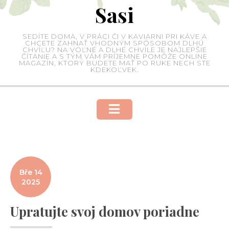
Sasi
Skip
to
content
SEDÍTE DOMA, V PRÁCI ČI V KAVIARNI PRI KÁVE A
CHCETE ZAHNAŤ VHODNÝM SPÔSOBOM DLHÚ
CHVÍĽU? NA VOĽNÉ A DLHÉ CHVÍLE JE NAJLEPŠIE
ČÍTANIE A S TÝM VÁM PRÍJEMNE POMÔŽE ONLINE
MAGAZÍN, KTORÝ BUDETE MAŤ PO RUKE NECH STE
KDEKOĽVEK.
Bře 14
2025
Upratujte svoj domov poriadne