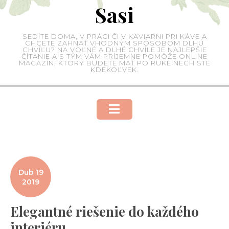
Sasi
Skip
to
content
SEDÍTE DOMA, V PRÁCI ČI V KAVIARNI PRI KÁVE A
CHCETE ZAHNAŤ VHODNÝM SPÔSOBOM DLHÚ
CHVÍĽU? NA VOĽNÉ A DLHÉ CHVÍLE JE NAJLEPŠIE
ČÍTANIE A S TÝM VÁM PRÍJEMNE POMÔŽE ONLINE
MAGAZÍN, KTORÝ BUDETE MAŤ PO RUKE NECH STE
KDEKOĽVEK.
Dub 19
2019
Elegantné riešenie do každého
interiéru