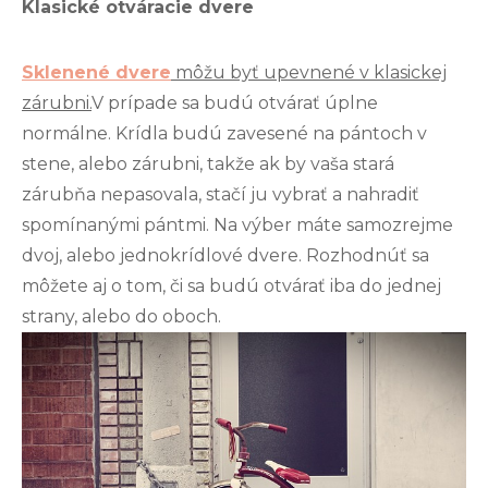
Klasické otváracie dvere
Sklenené dvere
môžu byť upevnené v klasickej
zárubni.
V prípade sa budú otvárať úplne
normálne. Krídla budú zavesené na pántoch v
stene, alebo zárubni, takže ak by vaša stará
zárubňa nepasovala, stačí ju vybrať a nahradiť
spomínanými pántmi. Na výber máte samozrejme
dvoj, alebo jednokrídlové dvere. Rozhodnúť sa
môžete aj o tom, či sa budú otvárať iba do jednej
strany, alebo do oboch.