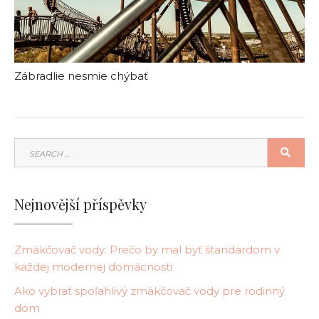
Zábradlie nesmie chýbať
SEARCH
SEA
FOR:
Nejnovější příspěvky
Zmäkčovač vody: Prečo by mal byť štandardom v
každej modernej domácnosti
Ako vybrať spoľahlivý zmäkčovač vody pre rodinný
dom