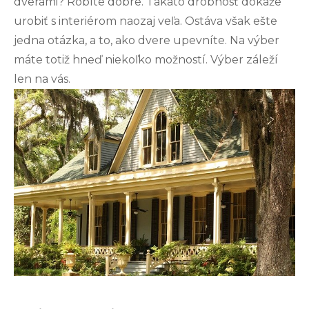
dverami? Robíte dobre. Takáto drobnosť dokáže
urobiť s interiérom naozaj veľa. Ostáva však ešte
jedna otázka, a to, ako dvere upevníte. Na výber
máte totiž hneď niekoľko možností. Výber záleží
len na vás.