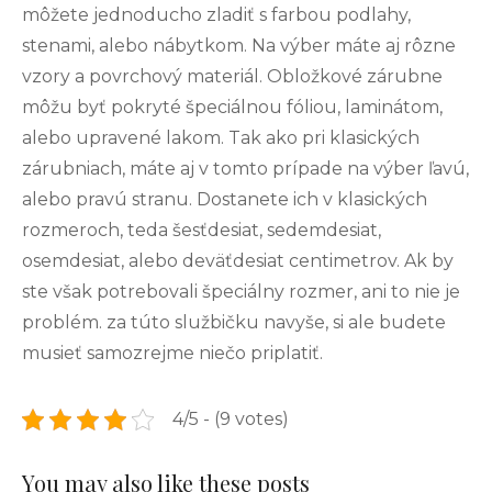
môžete jednoducho zladiť s farbou podlahy,
stenami, alebo nábytkom. Na výber máte aj rôzne
vzory a povrchový materiál. Obložkové zárubne
môžu byť pokryté špeciálnou fóliou, laminátom,
alebo upravené lakom. Tak ako pri klasických
zárubniach, máte aj v tomto prípade na výber ľavú,
alebo pravú stranu. Dostanete ich v klasických
rozmeroch, teda šesťdesiat, sedemdesiat,
osemdesiat, alebo deväťdesiat centimetrov. Ak by
ste však potrebovali špeciálny rozmer, ani to nie je
problém. za túto službičku navyše, si ale budete
musieť samozrejme niečo priplatiť.
4/5 - (9 votes)
You may also like these posts