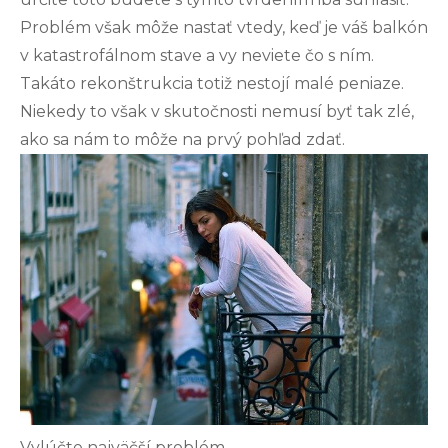
Problém však môže nastať vtedy, keď je váš balkón
v katastrofálnom stave a vy neviete čo s ním.
Takáto rekonštrukcia totiž nestojí malé peniaze.
Niekedy to však v skutočnosti nemusí byť tak zlé,
ako sa nám to môže na prvý pohľad zdať.
Vylúčte najväčší problém