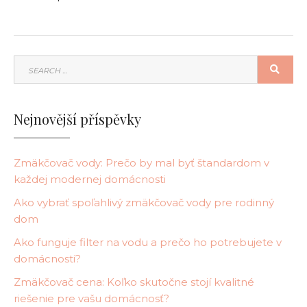
SEARCH
SEA
FOR:
Nejnovější příspěvky
Zmäkčovač vody: Prečo by mal byť štandardom v
každej modernej domácnosti
Ako vybrať spoľahlivý zmäkčovač vody pre rodinný
dom
Ako funguje filter na vodu a prečo ho potrebujete v
domácnosti?
Zmäkčovač cena: Koľko skutočne stojí kvalitné
riešenie pre vašu domácnosť?