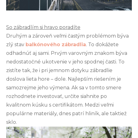
So zábradlím si hravo poradíte
Druhým a zároveň veľmi častým problémom býva
zlý stav
balkónového zábradlia
. To dokážete
odhadnúť aj sami. Prvým varovným znakom býva
nedostatočné ukotvenie v jeho spodnej časti. To
zistíte tak, že i pri jemnom dotyku zábradlie
doslova lieta hore – dole. Najlepším riešením je
samozrejme jeho výmena. Ak sa v tomto smere
rozhodnete investovať, určite siahnite po
kvalitnom kúsku s certifikátom. Medzi veľmi
populárne materiály, dnes patrí hliník, ale taktiež
sklo.