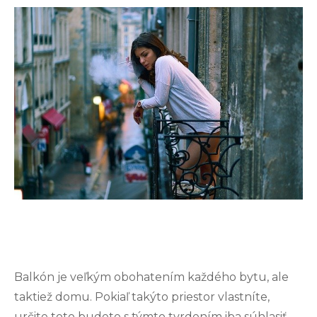
Balkón je veľkým obohatením každého bytu, ale
taktiež domu. Pokiaľ takýto priestor vlastníte,
určite toto budete s týmto tvrdením iba súhlasiť.