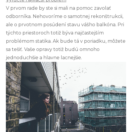
V prvom rade by ste si mali na pomoc zavolať
odborníka. Nehovoríme o samotnej rekonštrukcii,
ale o prvotnom posúdení stavu vášho balkóna. Pri
týchto priestoroch totiž býva najčastejším
problémom statika. Ak bude tá v poriadku, môžete
sa tešiť. Vaše opravy totiž budú omnoho
jednoduchšie a hlavne lacnejšie.