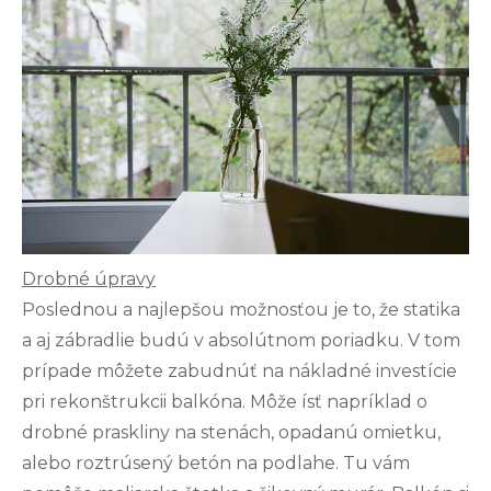
Drobné úpravy
Poslednou a najlepšou možnosťou je to, že statika
a aj zábradlie budú v absolútnom poriadku. V tom
prípade môžete zabudnúť na nákladné investície
pri rekonštrukcii balkóna. Môže ísť napríklad o
drobné praskliny na stenách, opadanú omietku,
alebo roztrúsený betón na podlahe. Tu vám