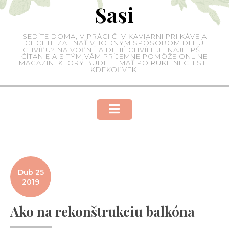
Sasi
Skip
to
content
SEDÍTE DOMA, V PRÁCI ČI V KAVIARNI PRI KÁVE A
CHCETE ZAHNAŤ VHODNÝM SPÔSOBOM DLHÚ
CHVÍĽU? NA VOĽNÉ A DLHÉ CHVÍLE JE NAJLEPŠIE
ČÍTANIE A S TÝM VÁM PRÍJEMNE POMÔŽE ONLINE
MAGAZÍN, KTORÝ BUDETE MAŤ PO RUKE NECH STE
KDEKOĽVEK.
Dub 25
2019
Ako na rekonštrukciu balkóna