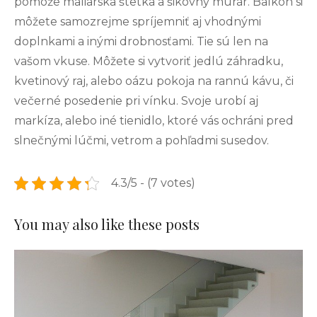
pomôže maliarska štetka a šikovný murár. Balkón si
môžete samozrejme spríjemniť aj vhodnými
doplnkami a inými drobnosťami. Tie sú len na
vašom vkuse. Môžete si vytvoriť jedlú záhradku,
kvetinový raj, alebo oázu pokoja na rannú kávu, či
večerné posedenie pri vínku. Svoje urobí aj
markíza, alebo iné tienidlo, ktoré vás ochráni pred
slnečnými lúčmi, vetrom a pohľadmi susedov.
4.3/5 - (7 votes)
You may also like these posts