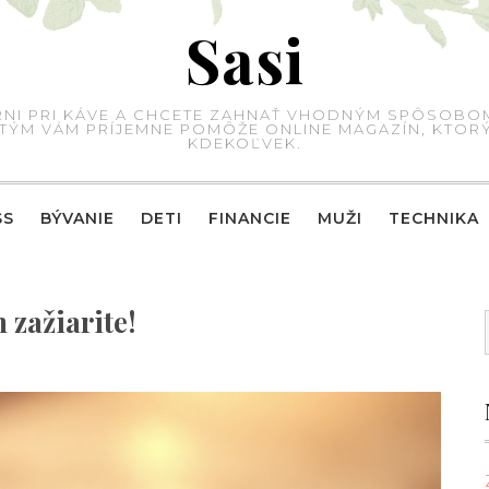
Sasi
IARNI PRI KÁVE A CHCETE ZAHNAŤ VHODNÝM SPÔSOBO
 S TÝM VÁM PRÍJEMNE POMÔŽE ONLINE MAGAZÍN, KTO
KDEKOĽVEK.
SS
BÝVANIE
DETI
FINANCIE
MUŽI
TECHNIKA
zažiarite!