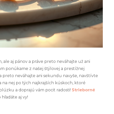
ale aj pánov a práve preto neváhajte už ani
vám ponúkame z našej štýlovej a prestížnej
a preto neváhajte ani sekundu navyše, navštívte
 na nej po tých najkrajších kúskoch, ktoré
 blúzku a doprajú vám pocit radosti!
Strieborné
hľadáte aj vy!