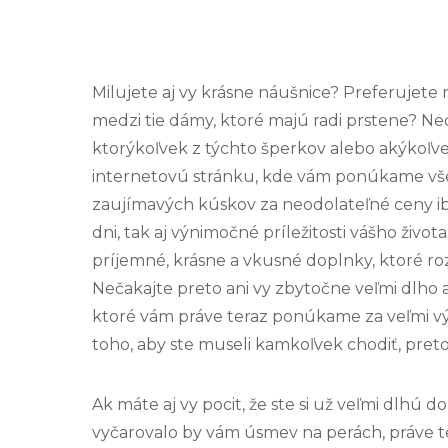
Milujete aj vy krásne náušnice? Preferujete r
medzi tie dámy, ktoré majú radi prstene? N
ktorýkoľvek z týchto šperkov alebo akýkoľvek
internetovú stránku, kde vám ponúkame vše
zaujímavých kúskov za neodolateľné ceny i
dni, tak aj výnimočné príležitosti vášho živ
príjemné, krásne a vkusné doplnky, ktoré roz
Nečakajte preto ani vy zbytočne veľmi dlho a
ktoré vám práve teraz ponúkame za veľmi v
toho, aby ste museli kamkoľvek chodiť, pre
Ak máte aj vy pocit, že ste si už veľmi dlhú d
vyčarovalo by vám úsmev na perách, práve te