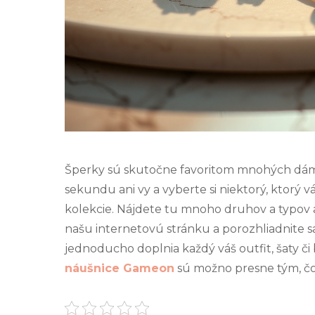
Šperky sú skutočne favoritom mnohých dám, 
sekundu ani vy a vyberte si niektorý, ktorý 
kolekcie. Nájdete tu mnoho druhov a typov 
našu internetovú stránku a porozhliadnite sa
jednoducho doplnia každý váš outfit, šaty či
náušnice Gameon
sú možno presne tým, čo 