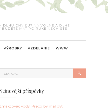
M DLHÚ CHVÍĽU? NA VOĽNÉ A DLHÉ
RÝ BUDETE MAŤ PO RUKE NECH STE
VÝROBKY
VZDELANIE
WWW
SEARCH
SEARCH
FOR:
Nejnovější příspěvky
Zmäkčovač vody: Prečo by mal byť