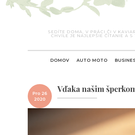
Skip
to
content
SEDÍTE DOMA, V PRÁCI ČI V KAV
CHVÍLE JE NAJLEPŠIE ČÍTANIE A
DOMOV
AUTO MOTO
BUSINE
Vďaka našim šperkom 
Pro 26
2020