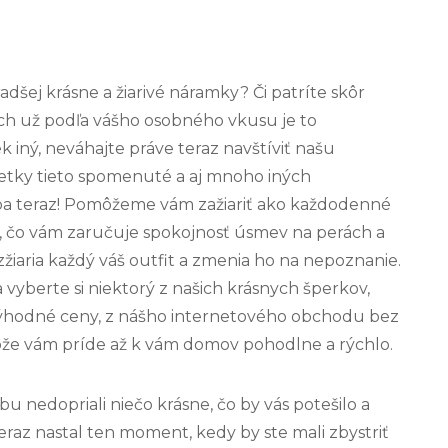
adšej krásne a žiarivé náramky? Či patríte skôr
ech už podľa vášho osobného vkusu je to
 iný, neváhajte práve teraz navštíviť našu
tky tieto spomenuté a aj mnoho iných
ba teraz! Pomôžeme vám zažiariť ako každodenné
ota, čo vám zaručuje spokojnosť úsmev na perách a
žiaria každý váš outfit a zmenia ho na nepoznanie.
 vyberte si niektorý z našich krásnych šperkov,
ýhodné ceny, z nášho internetového obchodu bez
tože vám príde až k vám domov pohodlne a rýchlo.
obu nedopriali niečo krásne, čo by vás potešilo a
raz nastal ten moment, kedy by ste mali zbystriť