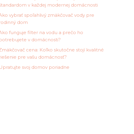
štandardom v každej modernej domácnosti
Ako vybrať spoľahlivý zmäkčovač vody pre
rodinný dom
Ako funguje filter na vodu a prečo ho
potrebujete v domácnosti?
Zmäkčovač cena: Koľko skutočne stojí kvalitné
riešenie pre vašu domácnosť?
Upratujte svoj domov poriadne