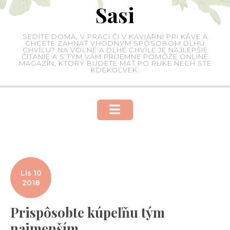
Sasi
Skip
to
content
SEDÍTE DOMA, V PRÁCI ČI V KAVIARNI PRI KÁVE A
CHCETE ZAHNAŤ VHODNÝM SPÔSOBOM DLHÚ
CHVÍĽU? NA VOĽNÉ A DLHÉ CHVÍLE JE NAJLEPŠIE
ČÍTANIE A S TÝM VÁM PRÍJEMNE POMÔŽE ONLINE
MAGAZÍN, KTORÝ BUDETE MAŤ PO RUKE NECH STE
KDEKOĽVEK.
Lis 10
2018
Prispôsobte kúpeľňu tým
najmenším