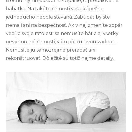
trochu inými spôsobmi. Kúpanie, či prebaľovanie
bábätka. Na takéto činnosti vaša kúpeľňa
jednoducho nebola stavaná. Zabúdať by ste
nemali ani na bezpečnosť. Ak v nej zmeníte zopár
vecí, o svoje ratolesti sa nemusíte báť a aj všetky
nevyhnutné činnosti, vám pôjdu ľavou zadnou.
Nemusíte ju samozrejme prerábať ani
rekonštruovať. Dôležité sú totiž najme detaily.