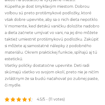
Kúpeľňa je dosť šmykľavým miestom. Dobrou
voľbou sú preto protišmykové podložky, ktoré
však dobre upevnite, aby sa o nich dieťa nepotklo.
V momente, keď detskú vaničku doložíte nadobro
a dieťa začnete umývať vo vani, na jej dno môžete
taktiež umiestniť protišmykovú podložku. Zakúpiť
si môžete aj samostatné nálepky z podobného
materiálu. Okrem praktickej funkcie, spĺňajú aj tú
estetickú.
Všetky poličky dostatočne upevnite. Deti radi
skúmajú všetko vo svojom okolí, preto nie je ničím
zvláštnym že sa budú načahovať po zubnej paste,
či mydle.
4.5/5 - (11 votes)