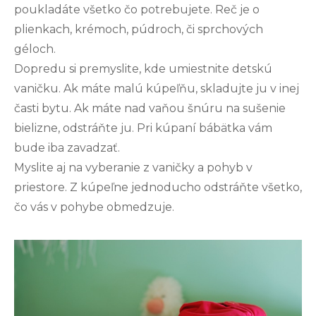
poukladáte všetko čo potrebujete. Reč je o
plienkach, krémoch, púdroch, či sprchových
géloch.
Dopredu si premyslite, kde umiestnite detskú
vaničku. Ak máte malú kúpeľňu, skladujte ju v inej
časti bytu. Ak máte nad vaňou šnúru na sušenie
bielizne, odstráňte ju. Pri kúpaní bábätka vám
bude iba zavadzať.
Myslite aj na vyberanie z vaničky a pohyb v
priestore. Z kúpeľne jednoducho odstráňte všetko,
čo vás v pohybe obmedzuje.