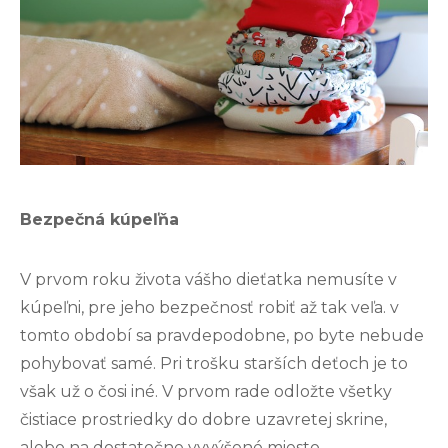
Bezpečná kúpeľňa
V prvom roku života vášho dieťatka nemusíte v
kúpeľni, pre jeho bezpečnosť robiť až tak veľa. v
tomto období sa pravdepodobne, po byte nebude
pohybovať samé. Pri trošku starších deťoch je to
však už o čosi iné. V prvom rade odložte všetky
čistiace prostriedky do dobre uzavretej skrine,
alebo na dostatočne vyvýšené miesto.