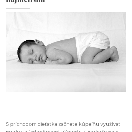
S príchodom dieťatka začnete kúpeľňu využívať i