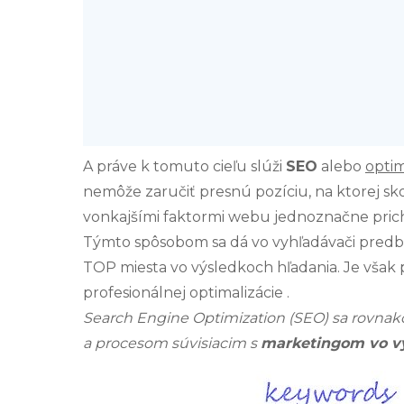
A práve k tomuto cieľu slúži
SEO
alebo
optim
nemôže zaručiť presnú pozíciu, na ktorej sko
vonkajšími faktormi webu jednoznačne prich
Týmto spôsobom sa dá vo vyhľadávači pred
TOP miesta vo výsledkoch hľadania. Je však
profesionálnej optimalizácie
.
Search Engine Optimization (SEO) sa rovnako
a procesom súvisiacim s
marketingom vo v