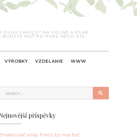
M DLHÚ CHVÍĽU? NA VOĽNÉ A DLHÉ
RÝ BUDETE MAŤ PO RUKE NECH STE
VÝROBKY
VZDELANIE
WWW
SEARCH
SEARCH
FOR:
Nejnovější příspěvky
Zmäkčovač vody: Prečo by mal byť