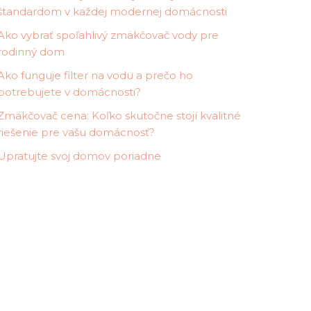
štandardom v každej modernej domácnosti
Ako vybrať spoľahlivý zmäkčovač vody pre
rodinný dom
Ako funguje filter na vodu a prečo ho
potrebujete v domácnosti?
Zmäkčovač cena: Koľko skutočne stojí kvalitné
riešenie pre vašu domácnosť?
Upratujte svoj domov poriadne