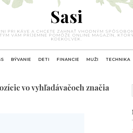
Sasi
IARNI PRI KÁVE A CHCETE ZAHNAŤ VHODNÝM SPÔSOBO
 S TÝM VÁM PRÍJEMNE POMÔŽE ONLINE MAGAZÍN, KTO
KDEKOĽVEK.
SS
BÝVANIE
DETI
FINANCIE
MUŽI
TECHNIKA
ozície vo vyhľadávačoch značia