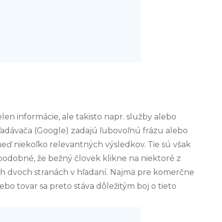
len informácie, ale takisto napr. služby alebo
adávača (Google) zadajú ľubovoľnú frázu alebo
eď niekoľko relevantných výsledkov. Tie sú však
podobné, že bežný človek klikne na niektoré z
ých dvoch stranách v hľadaní. Najmä pre komerčne
bo tovar sa preto stáva dôležitým boj o tieto