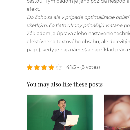
cestou. Tým pádom je jeho pozícia nespopla
efekt.
Do čoho sa ale v prípade optimalizácie oplat
všetkým, čo tieto úkony prinášajú vrátane po
Základom je úprava alebo nastavenie technic
efektívneho textového obsahu, ale dôležitými
page), kedy je najznámejšia napríklad práca
4.1/5 - (8 votes)
You may also like these posts