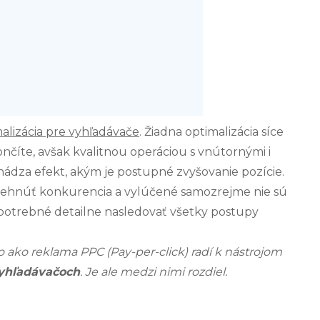
alizácia pre vyhľadávače
. Žiadna optimalizácia síce
nčíte, avšak kvalitnou operáciou s vnútornými i
ádza efekt, akým je postupné zvyšovanie pozície.
behnúť konkurencia a vylúčené samozrejme nie sú
 potrebné detailne nasledovať všetky postupy
 ako reklama PPC (Pay-per-click) radí k nástrojom
yhľadávačoch
. Je ale medzi nimi rozdiel.