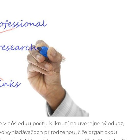
íte v dôsledku počtu kliknutí na uverejnený odkaz,
 vo vyhľadávačoch prirodzenou, čiže organickou