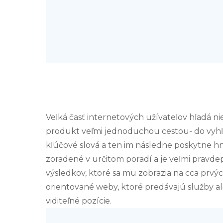
Veľká časť internetových užívateľov hľadá nie
produkt veľmi jednoduchou cestou- do vyhľ
kľúčové slová a ten im následne poskytne hn
zoradené v určitom poradí a je veľmi pravde
výsledkov, ktoré sa mu zobrazia na cca prv
orientované weby, ktoré predávajú služby ale
viditeľné pozície.