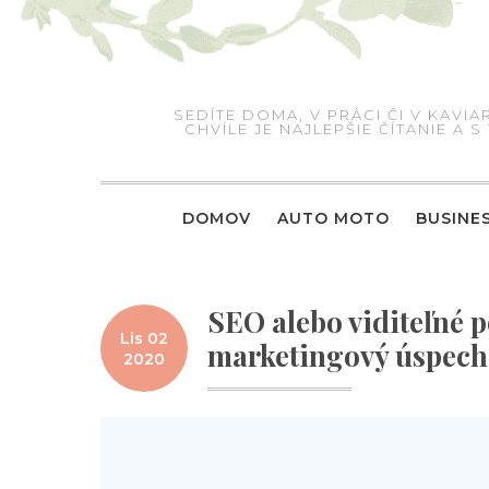
Skip
to
content
SEDÍTE DOMA, V PRÁCI ČI V KAV
CHVÍLE JE NAJLEPŠIE ČÍTANIE A
DOMOV
AUTO MOTO
BUSINE
SEO alebo viditeľné p
Lis 02
marketingový úspech
2020